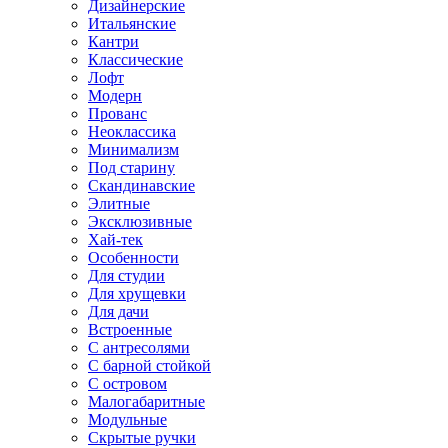
Дизайнерские
Итальянские
Кантри
Классические
Лофт
Модерн
Прованс
Неоклассика
Минимализм
Под старину
Скандинавские
Элитные
Эксклюзивные
Хай-тек
Особенности
Для студии
Для хрущевки
Для дачи
Встроенные
С антресолями
С барной стойкой
С островом
Малогабаритные
Модульные
Скрытые ручки