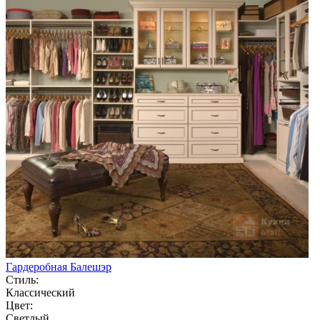
Гардеробная Балешэр
Стиль:
Классический
Цвет:
Светлый