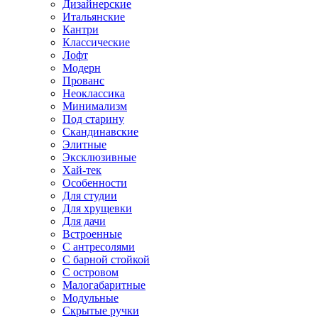
Дизайнерские
Итальянские
Кантри
Классические
Лофт
Модерн
Прованс
Неоклассика
Минимализм
Под старину
Скандинавские
Элитные
Эксклюзивные
Хай-тек
Особенности
Для студии
Для хрущевки
Для дачи
Встроенные
С антресолями
С барной стойкой
С островом
Малогабаритные
Модульные
Скрытые ручки