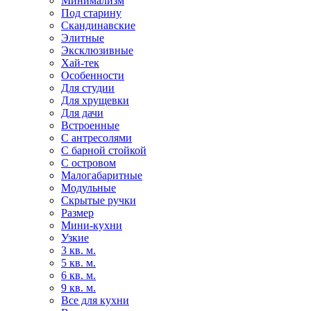
Минимализм
Под старину
Скандинавские
Элитные
Эксклюзивные
Хай-тек
Особенности
Для студии
Для хрущевки
Для дачи
Встроенные
С антресолями
С барной стойкой
С островом
Малогабаритные
Модульные
Скрытые ручки
Размер
Мини-кухни
Узкие
3 кв. м.
5 кв. м.
6 кв. м.
9 кв. м.
Все для кухни