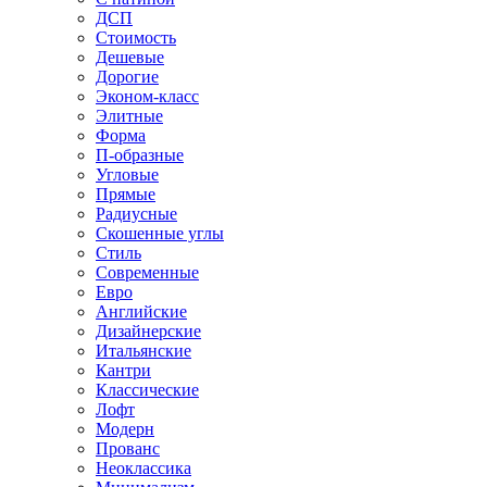
ДСП
Стоимость
Дешевые
Дорогие
Эконом-класс
Элитные
Форма
П-образные
Угловые
Прямые
Радиусные
Скошенные углы
Стиль
Современные
Евро
Английские
Дизайнерские
Итальянские
Кантри
Классические
Лофт
Модерн
Прованс
Неоклассика