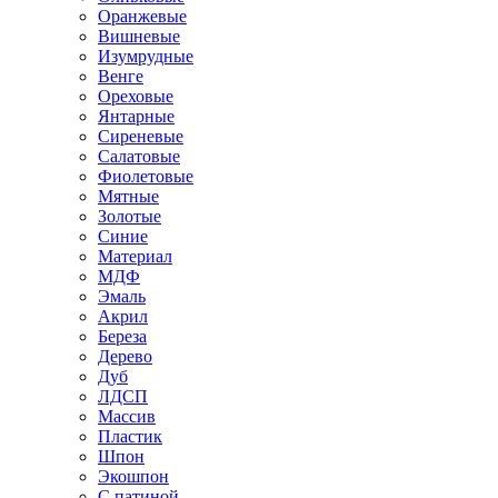
Оранжевые
Вишневые
Изумрудные
Венге
Ореховые
Янтарные
Сиреневые
Салатовые
Фиолетовые
Мятные
Золотые
Синие
Материал
МДФ
Эмаль
Акрил
Береза
Дерево
Дуб
ЛДСП
Массив
Пластик
Шпон
Экошпон
С патиной