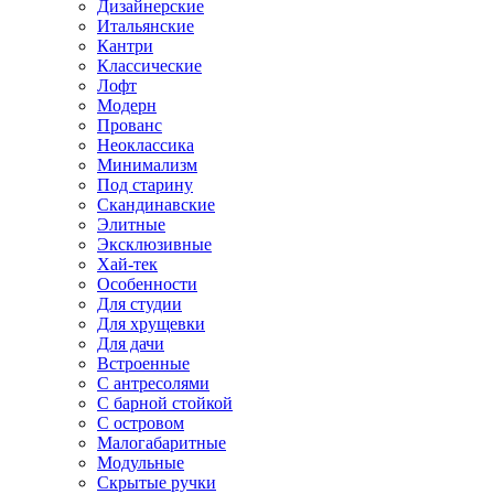
Дизайнерские
Итальянские
Кантри
Классические
Лофт
Модерн
Прованс
Неоклассика
Минимализм
Под старину
Скандинавские
Элитные
Эксклюзивные
Хай-тек
Особенности
Для студии
Для хрущевки
Для дачи
Встроенные
С антресолями
С барной стойкой
С островом
Малогабаритные
Модульные
Скрытые ручки