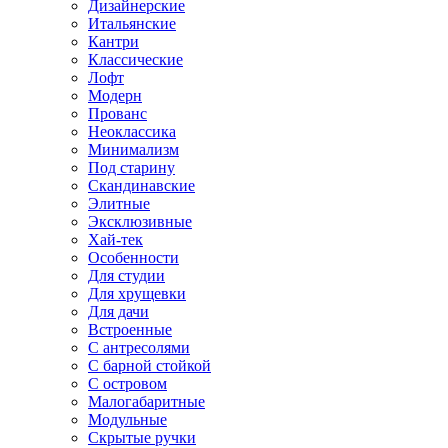
Дизайнерские
Итальянские
Кантри
Классические
Лофт
Модерн
Прованс
Неоклассика
Минимализм
Под старину
Скандинавские
Элитные
Эксклюзивные
Хай-тек
Особенности
Для студии
Для хрущевки
Для дачи
Встроенные
С антресолями
С барной стойкой
С островом
Малогабаритные
Модульные
Скрытые ручки