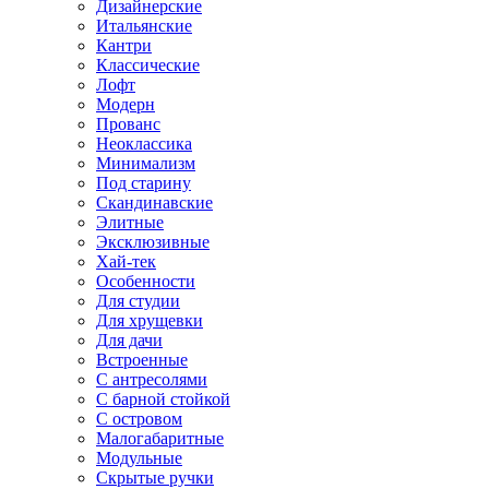
Дизайнерские
Итальянские
Кантри
Классические
Лофт
Модерн
Прованс
Неоклассика
Минимализм
Под старину
Скандинавские
Элитные
Эксклюзивные
Хай-тек
Особенности
Для студии
Для хрущевки
Для дачи
Встроенные
С антресолями
С барной стойкой
С островом
Малогабаритные
Модульные
Скрытые ручки