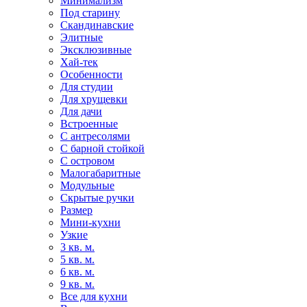
Минимализм
Под старину
Скандинавские
Элитные
Эксклюзивные
Хай-тек
Особенности
Для студии
Для хрущевки
Для дачи
Встроенные
С антресолями
С барной стойкой
С островом
Малогабаритные
Модульные
Скрытые ручки
Размер
Мини-кухни
Узкие
3 кв. м.
5 кв. м.
6 кв. м.
9 кв. м.
Все для кухни