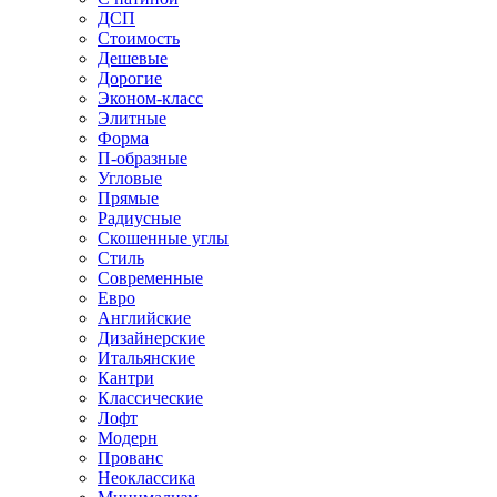
ДСП
Стоимость
Дешевые
Дорогие
Эконом-класс
Элитные
Форма
П-образные
Угловые
Прямые
Радиусные
Скошенные углы
Стиль
Современные
Евро
Английские
Дизайнерские
Итальянские
Кантри
Классические
Лофт
Модерн
Прованс
Неоклассика