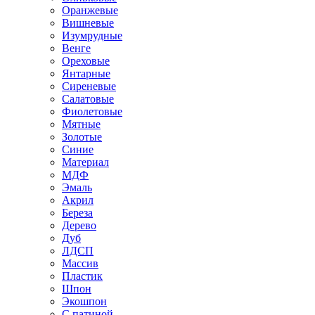
Оранжевые
Вишневые
Изумрудные
Венге
Ореховые
Янтарные
Сиреневые
Салатовые
Фиолетовые
Мятные
Золотые
Синие
Материал
МДФ
Эмаль
Акрил
Береза
Дерево
Дуб
ЛДСП
Массив
Пластик
Шпон
Экошпон
С патиной