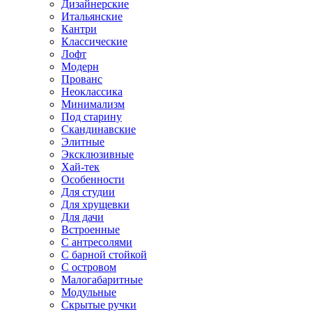
Дизайнерские
Итальянские
Кантри
Классические
Лофт
Модерн
Прованс
Неоклассика
Минимализм
Под старину
Скандинавские
Элитные
Эксклюзивные
Хай-тек
Особенности
Для студии
Для хрущевки
Для дачи
Встроенные
С антресолями
С барной стойкой
С островом
Малогабаритные
Модульные
Скрытые ручки