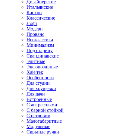
Дизайнерские
Итальянские
Кантри
Классические
Лофт
Модерн
Прованс
Неоклассика
Минимализм
Под старину
Скандинавские
Элитные
Эксклюзивные
Хай-тек
Особенности
Для студии
Для хрущевки
Для дачи
Встроенные
С антресолями
С барной стойкой
С островом
Малогабаритные
Модульные
Скрытые ручки