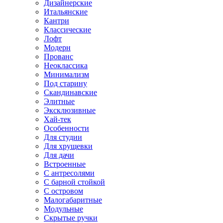
Дизайнерские
Итальянские
Кантри
Классические
Лофт
Модерн
Прованс
Неоклассика
Минимализм
Под старину
Скандинавские
Элитные
Эксклюзивные
Хай-тек
Особенности
Для студии
Для хрущевки
Для дачи
Встроенные
С антресолями
С барной стойкой
С островом
Малогабаритные
Модульные
Скрытые ручки