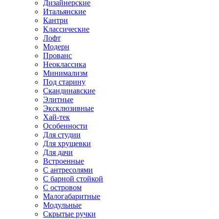
Дизайнерские
Итальянские
Кантри
Классические
Лофт
Модерн
Прованс
Неоклассика
Минимализм
Под старину
Скандинавские
Элитные
Эксклюзивные
Хай-тек
Особенности
Для студии
Для хрущевки
Для дачи
Встроенные
С антресолями
С барной стойкой
С островом
Малогабаритные
Модульные
Скрытые ручки