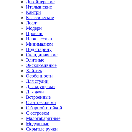
Дизайнерские
Итальянские
Кантри
Классические
Лофт
Модерн
Прованс
Неоклассика
Минимализм
Под старину
Скандинавские
Элитные
Эксклюзивные
Хай-тек
Особенности
Для студии
Для хрущевки
Для дачи
Встроенные
С антресолями
С барной стойкой
С островом
Малогабаритные
Модульные
Скрытые ручки