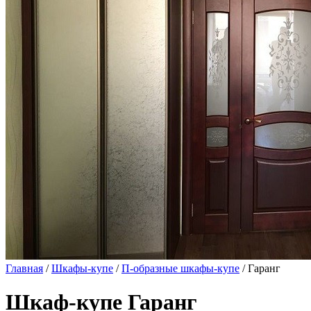
Главная
/
Шкафы-купе
/
П-образные шкафы-купе
/ Гаранг
Шкаф-купе Гаранг