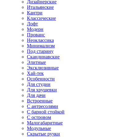
Дизайнерские
Итальянские
Кантри
Классические
Лофт
Модерн
Прованс
Неоклассика
Минимализм
Под старину
Скандинавские
Элитные
Эксклюзивные
Хай-тек
Особенности
Для студии
Для хрущевки
Для дачи
Встроенные
С антресолями
С барной стойкой
С островом
Малогабаритные
Модульные
Скрытые ручки