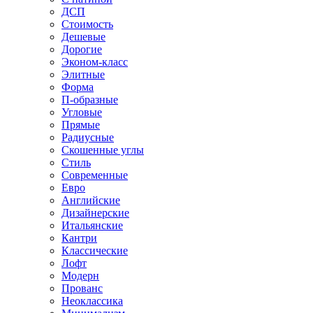
ДСП
Стоимость
Дешевые
Дорогие
Эконом-класс
Элитные
Форма
П-образные
Угловые
Прямые
Радиусные
Скошенные углы
Стиль
Современные
Евро
Английские
Дизайнерские
Итальянские
Кантри
Классические
Лофт
Модерн
Прованс
Неоклассика