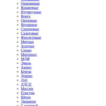
Оранжевые
Вишневые
Изумрудные
Венге
Ореховые
Янтарные
Сиреневые
Салатовые
Фиолетовые
Мятные
Золотые
Синие
Материал
МДФ
Эмаль
Акрил
Береза
Дерево
Дуб
ЛДСП
Массив
Пластик
Шпон
Экошпон
С патиной