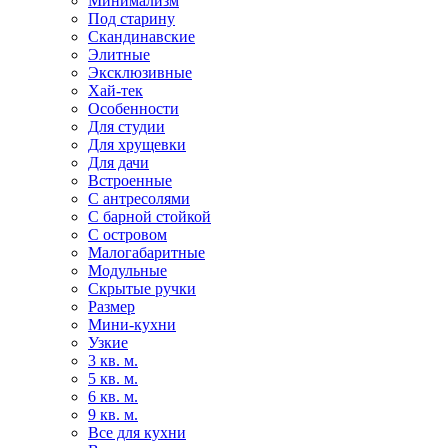
Минимализм
Под старину
Скандинавские
Элитные
Эксклюзивные
Хай-тек
Особенности
Для студии
Для хрущевки
Для дачи
Встроенные
С антресолями
С барной стойкой
С островом
Малогабаритные
Модульные
Скрытые ручки
Размер
Мини-кухни
Узкие
3 кв. м.
5 кв. м.
6 кв. м.
9 кв. м.
Все для кухни