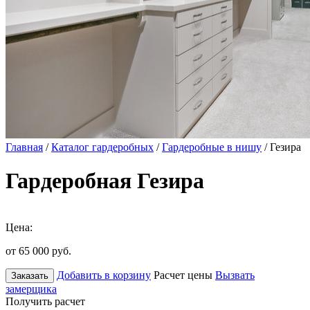
Главная
/
Каталог гардеробных
/
Гардеробные в нишу
/ Гезира
Гардеробная Гезира
Цена:
от 65 000
руб.
Добавить в корзину
Расчет цены
Вызвать
Заказать
замерщика
Получить расчет