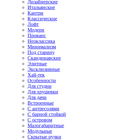
Дизайнерские
Итальянские
Кантри
Классические
Лофт
Модерн
Прованс
Неоклассика
Минимализм
Под старину
Скандинавские
Элитные
Эксклюзивные
Хай-тек
Особенности
Для студии
Для хрущевки
Для дачи
Встроенные
С антресолями
С барной стойкой
С островом
Малогабаритные
Модульные
Скрытые ручки