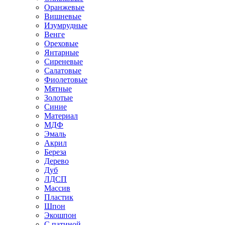
Оранжевые
Вишневые
Изумрудные
Венге
Ореховые
Янтарные
Сиреневые
Салатовые
Фиолетовые
Мятные
Золотые
Синие
Материал
МДФ
Эмаль
Акрил
Береза
Дерево
Дуб
ЛДСП
Массив
Пластик
Шпон
Экошпон
С патиной