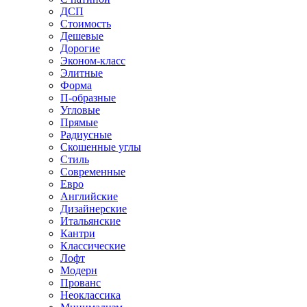
ДСП
Стоимость
Дешевые
Дорогие
Эконом-класс
Элитные
Форма
П-образные
Угловые
Прямые
Радиусные
Скошенные углы
Стиль
Современные
Евро
Английские
Дизайнерские
Итальянские
Кантри
Классические
Лофт
Модерн
Прованс
Неоклассика