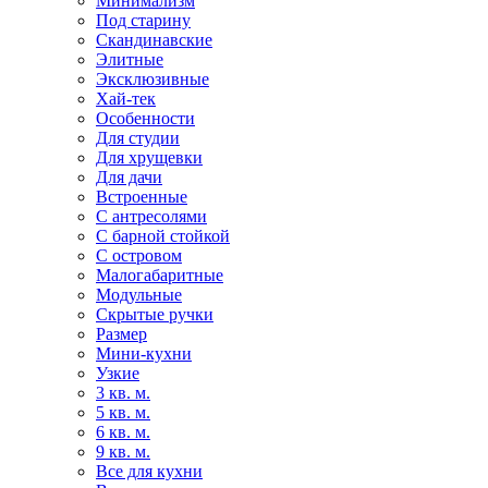
Минимализм
Под старину
Скандинавские
Элитные
Эксклюзивные
Хай-тек
Особенности
Для студии
Для хрущевки
Для дачи
Встроенные
С антресолями
С барной стойкой
С островом
Малогабаритные
Модульные
Скрытые ручки
Размер
Мини-кухни
Узкие
3 кв. м.
5 кв. м.
6 кв. м.
9 кв. м.
Все для кухни