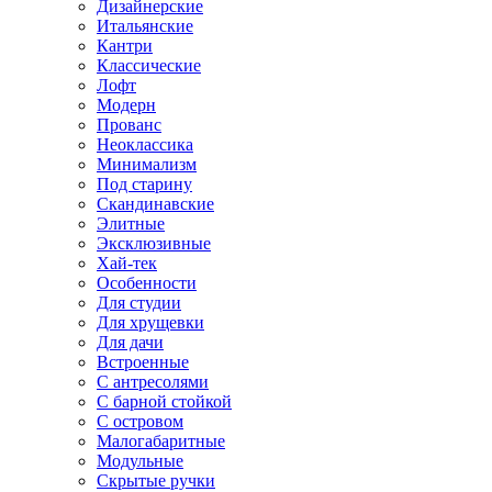
Дизайнерские
Итальянские
Кантри
Классические
Лофт
Модерн
Прованс
Неоклассика
Минимализм
Под старину
Скандинавские
Элитные
Эксклюзивные
Хай-тек
Особенности
Для студии
Для хрущевки
Для дачи
Встроенные
С антресолями
С барной стойкой
С островом
Малогабаритные
Модульные
Скрытые ручки