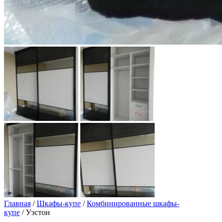
Главная
/
Шкафы-купе
/
Комбинированные шкафы-
купе
/ Уэстон