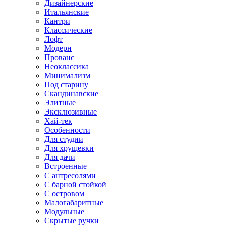
Дизайнерские
Итальянские
Кантри
Классические
Лофт
Модерн
Прованс
Неоклассика
Минимализм
Под старину
Скандинавские
Элитные
Эксклюзивные
Хай-тек
Особенности
Для студии
Для хрущевки
Для дачи
Встроенные
С антресолями
С барной стойкой
С островом
Малогабаритные
Модульные
Скрытые ручки