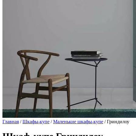
Главная
/
Шкафы-купе
/
Маленькие шкафы-купе
/ Гриндилоу