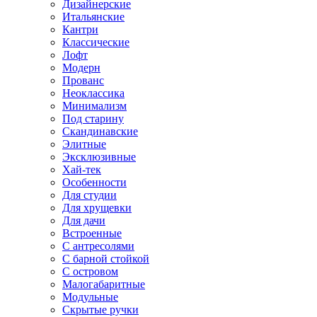
Дизайнерские
Итальянские
Кантри
Классические
Лофт
Модерн
Прованс
Неоклассика
Минимализм
Под старину
Скандинавские
Элитные
Эксклюзивные
Хай-тек
Особенности
Для студии
Для хрущевки
Для дачи
Встроенные
С антресолями
С барной стойкой
С островом
Малогабаритные
Модульные
Скрытые ручки