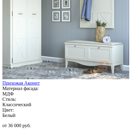
Прихожая Аконит
Материал фасада:
МДФ
Стиль:
Классический
Цвет:
Белый
от 36 000 руб.