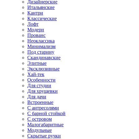
Дизайнерские
Итальянские
Кантри
Классические
Лофт
Модерн
Прованс
Неоклассика
Минимализм
Под старину
Скандинавские
Элитные
Эксклюзивные
Хай-тек
Особенности
Для студии
Для хрущевки
Для дачи
Встроенные
С антресолями
С барной стойкой
С островом
Малогабаритные
Модульные
Скрытые ручки