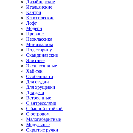
Дизайнерские
Итальянские
Кантри
Классические
Лофт
Модерн
Прованс
Неоклассика
Минимализм
Под старину
Скандинавские
Элитные
Эксклюзивные
Хай-тек
Особенности
Для студии
Для хрущевки
Для дачи
Встроенные
С антресолями
С барной стойкой
С островом
Малогабаритные
Модульные
Скрытые ручки