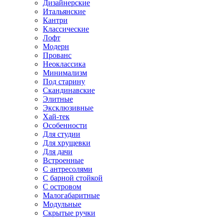
Дизайнерские
Итальянские
Кантри
Классические
Лофт
Модерн
Прованс
Неоклассика
Минимализм
Под старину
Скандинавские
Элитные
Эксклюзивные
Хай-тек
Особенности
Для студии
Для хрущевки
Для дачи
Встроенные
С антресолями
С барной стойкой
С островом
Малогабаритные
Модульные
Скрытые ручки