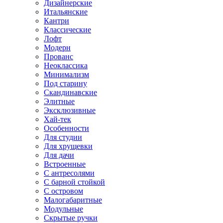
Дизайнерские
Итальянские
Кантри
Классические
Лофт
Модерн
Прованс
Неоклассика
Минимализм
Под старину
Скандинавские
Элитные
Эксклюзивные
Хай-тек
Особенности
Для студии
Для хрущевки
Для дачи
Встроенные
С антресолями
С барной стойкой
С островом
Малогабаритные
Модульные
Скрытые ручки