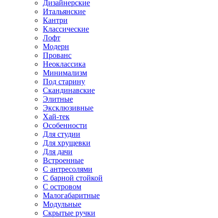
Дизайнерские
Итальянские
Кантри
Классические
Лофт
Модерн
Прованс
Неоклассика
Минимализм
Под старину
Скандинавские
Элитные
Эксклюзивные
Хай-тек
Особенности
Для студии
Для хрущевки
Для дачи
Встроенные
С антресолями
С барной стойкой
С островом
Малогабаритные
Модульные
Скрытые ручки