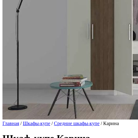
Главная
/
Шкафы-купе
/
Средние шкафы-купе
/ Карина