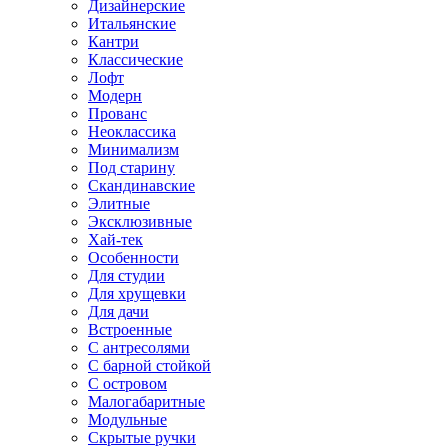
Дизайнерские
Итальянские
Кантри
Классические
Лофт
Модерн
Прованс
Неоклассика
Минимализм
Под старину
Скандинавские
Элитные
Эксклюзивные
Хай-тек
Особенности
Для студии
Для хрущевки
Для дачи
Встроенные
С антресолями
С барной стойкой
С островом
Малогабаритные
Модульные
Скрытые ручки