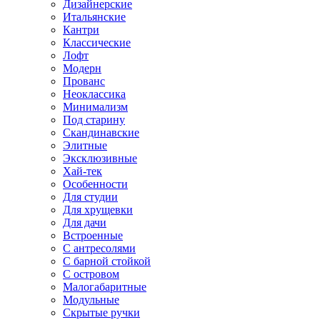
Дизайнерские
Итальянские
Кантри
Классические
Лофт
Модерн
Прованс
Неоклассика
Минимализм
Под старину
Скандинавские
Элитные
Эксклюзивные
Хай-тек
Особенности
Для студии
Для хрущевки
Для дачи
Встроенные
С антресолями
С барной стойкой
С островом
Малогабаритные
Модульные
Скрытые ручки