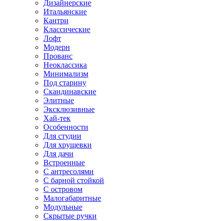
Дизайнерские
Итальянские
Кантри
Классические
Лофт
Модерн
Прованс
Неоклассика
Минимализм
Под старину
Скандинавские
Элитные
Эксклюзивные
Хай-тек
Особенности
Для студии
Для хрущевки
Для дачи
Встроенные
С антресолями
С барной стойкой
С островом
Малогабаритные
Модульные
Скрытые ручки