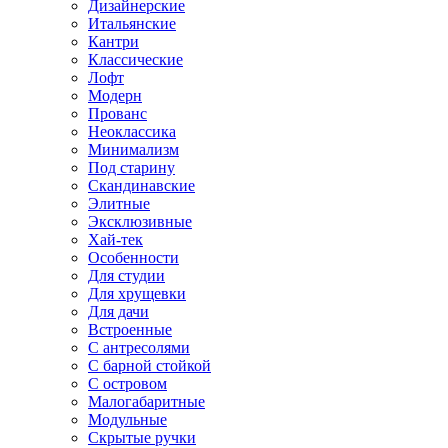
Дизайнерские
Итальянские
Кантри
Классические
Лофт
Модерн
Прованс
Неоклассика
Минимализм
Под старину
Скандинавские
Элитные
Эксклюзивные
Хай-тек
Особенности
Для студии
Для хрущевки
Для дачи
Встроенные
С антресолями
С барной стойкой
С островом
Малогабаритные
Модульные
Скрытые ручки