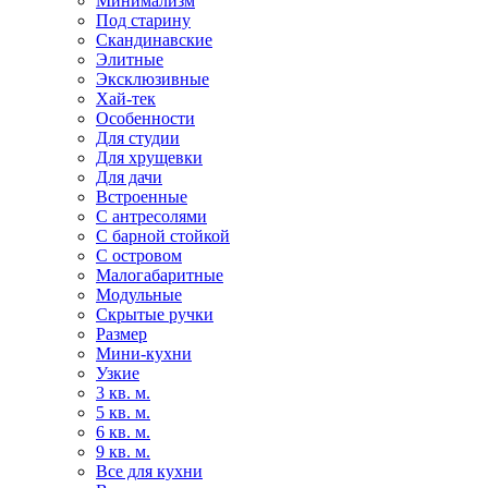
Минимализм
Под старину
Скандинавские
Элитные
Эксклюзивные
Хай-тек
Особенности
Для студии
Для хрущевки
Для дачи
Встроенные
С антресолями
С барной стойкой
С островом
Малогабаритные
Модульные
Скрытые ручки
Размер
Мини-кухни
Узкие
3 кв. м.
5 кв. м.
6 кв. м.
9 кв. м.
Все для кухни