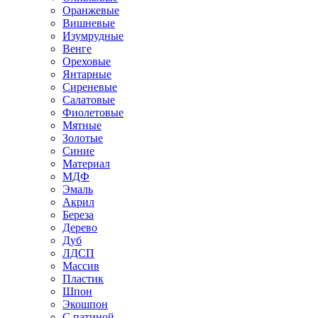
Оранжевые
Вишневые
Изумрудные
Венге
Ореховые
Янтарные
Сиреневые
Салатовые
Фиолетовые
Мятные
Золотые
Синие
Материал
МДФ
Эмаль
Акрил
Береза
Дерево
Дуб
ЛДСП
Массив
Пластик
Шпон
Экошпон
С патиной