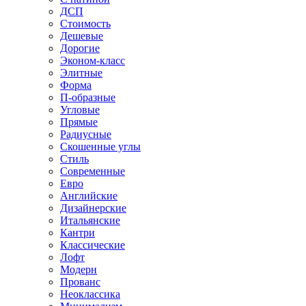
ДСП
Стоимость
Дешевые
Дорогие
Эконом-класс
Элитные
Форма
П-образные
Угловые
Прямые
Радиусные
Скошенные углы
Стиль
Современные
Евро
Английские
Дизайнерские
Итальянские
Кантри
Классические
Лофт
Модерн
Прованс
Неоклассика