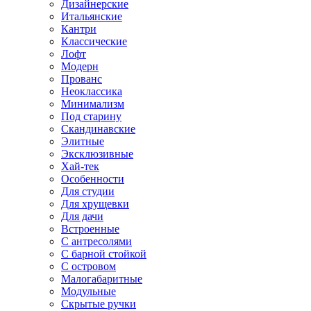
Дизайнерские
Итальянские
Кантри
Классические
Лофт
Модерн
Прованс
Неоклассика
Минимализм
Под старину
Скандинавские
Элитные
Эксклюзивные
Хай-тек
Особенности
Для студии
Для хрущевки
Для дачи
Встроенные
С антресолями
С барной стойкой
С островом
Малогабаритные
Модульные
Скрытые ручки