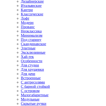
Дизайнерские
Итальянские
Кантри
Классические
Лофт
Модерн
Прованс
Неоклассика
Минимализм
Под старину
Скандинавские
Элитные
Эксклюзивные
Хай-тек
Особенности
Для студии
Для хрущевки
Для дачи
Встроенные
С антресолями
С барной стойкой
С островом
Малогабаритные
Модульные
Скрытые ручки