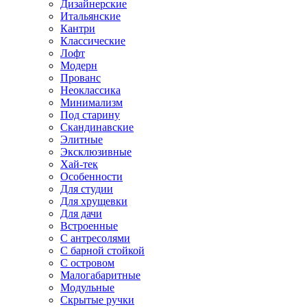
Дизайнерские
Итальянские
Кантри
Классические
Лофт
Модерн
Прованс
Неоклассика
Минимализм
Под старину
Скандинавские
Элитные
Эксклюзивные
Хай-тек
Особенности
Для студии
Для хрущевки
Для дачи
Встроенные
С антресолями
С барной стойкой
С островом
Малогабаритные
Модульные
Скрытые ручки