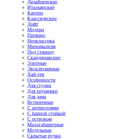
Дизайнерские
Итальянские
Кантри
Классические
Лофт
Модерн
Прованс
Неоклассика
Минимализм
Под старину
Скандинавские
Элитные
Эксклюзивные
Хай-тек
Особенности
Для студии
Для хрущевки
Для дачи
Встроенные
С антресолями
С барной стойкой
С островом
Малогабаритные
Модульные
Скрытые ручки