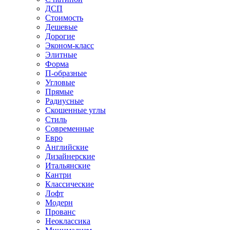
ДСП
Стоимость
Дешевые
Дорогие
Эконом-класс
Элитные
Форма
П-образные
Угловые
Прямые
Радиусные
Скошенные углы
Стиль
Современные
Евро
Английские
Дизайнерские
Итальянские
Кантри
Классические
Лофт
Модерн
Прованс
Неоклассика