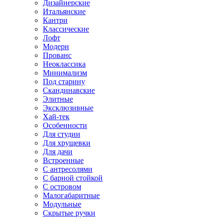
Дизайнерские
Итальянские
Кантри
Классические
Лофт
Модерн
Прованс
Неоклассика
Минимализм
Под старину
Скандинавские
Элитные
Эксклюзивные
Хай-тек
Особенности
Для студии
Для хрущевки
Для дачи
Встроенные
С антресолями
С барной стойкой
С островом
Малогабаритные
Модульные
Скрытые ручки