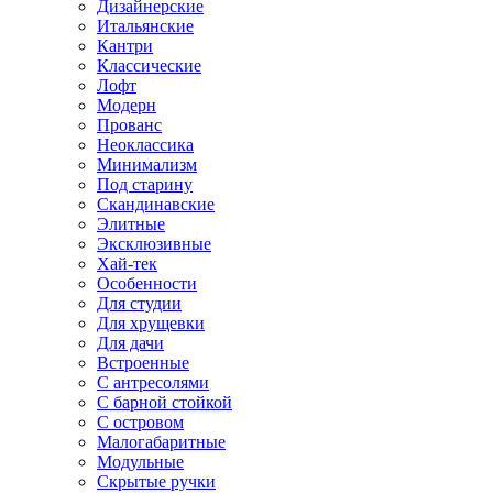
Дизайнерские
Итальянские
Кантри
Классические
Лофт
Модерн
Прованс
Неоклассика
Минимализм
Под старину
Скандинавские
Элитные
Эксклюзивные
Хай-тек
Особенности
Для студии
Для хрущевки
Для дачи
Встроенные
С антресолями
С барной стойкой
С островом
Малогабаритные
Модульные
Скрытые ручки