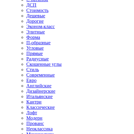
ДСП
Стоимость
Дешевые
Дорогие
Эконом-класс
Элитные
Форма
П-образные
Угловые
Прямые
Радиусные
Скошенные углы
Стиль
Современные
Евро
Английские
Дизайнерские
Итальянские
Кантри
Классические
Лофт
Модерн
Прованс
Неоклассика