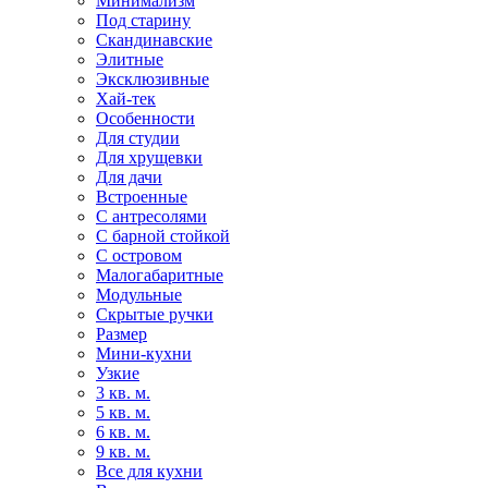
Минимализм
Под старину
Скандинавские
Элитные
Эксклюзивные
Хай-тек
Особенности
Для студии
Для хрущевки
Для дачи
Встроенные
С антресолями
С барной стойкой
С островом
Малогабаритные
Модульные
Скрытые ручки
Размер
Мини-кухни
Узкие
3 кв. м.
5 кв. м.
6 кв. м.
9 кв. м.
Все для кухни