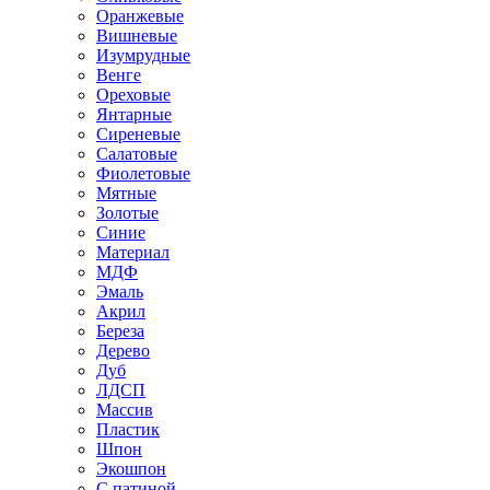
Оранжевые
Вишневые
Изумрудные
Венге
Ореховые
Янтарные
Сиреневые
Салатовые
Фиолетовые
Мятные
Золотые
Синие
Материал
МДФ
Эмаль
Акрил
Береза
Дерево
Дуб
ЛДСП
Массив
Пластик
Шпон
Экошпон
С патиной