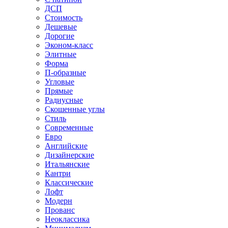
ДСП
Стоимость
Дешевые
Дорогие
Эконом-класс
Элитные
Форма
П-образные
Угловые
Прямые
Радиусные
Скошенные углы
Стиль
Современные
Евро
Английские
Дизайнерские
Итальянские
Кантри
Классические
Лофт
Модерн
Прованс
Неоклассика