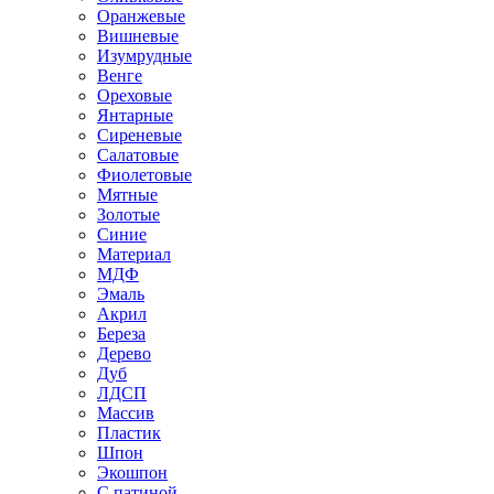
Оранжевые
Вишневые
Изумрудные
Венге
Ореховые
Янтарные
Сиреневые
Салатовые
Фиолетовые
Мятные
Золотые
Синие
Материал
МДФ
Эмаль
Акрил
Береза
Дерево
Дуб
ЛДСП
Массив
Пластик
Шпон
Экошпон
С патиной