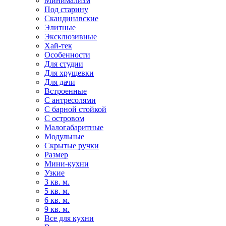
Минимализм
Под старину
Скандинавские
Элитные
Эксклюзивные
Хай-тек
Особенности
Для студии
Для хрущевки
Для дачи
Встроенные
С антресолями
С барной стойкой
С островом
Малогабаритные
Модульные
Скрытые ручки
Размер
Мини-кухни
Узкие
3 кв. м.
5 кв. м.
6 кв. м.
9 кв. м.
Все для кухни