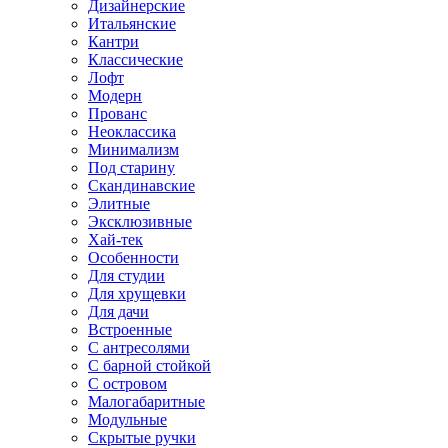
Дизайнерские
Итальянские
Кантри
Классические
Лофт
Модерн
Прованс
Неоклассика
Минимализм
Под старину
Скандинавские
Элитные
Эксклюзивные
Хай-тек
Особенности
Для студии
Для хрущевки
Для дачи
Встроенные
С антресолями
С барной стойкой
С островом
Малогабаритные
Модульные
Скрытые ручки