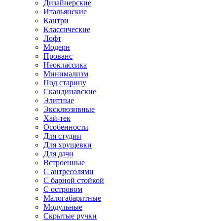
Дизайнерские
Итальянские
Кантри
Классические
Лофт
Модерн
Прованс
Неоклассика
Минимализм
Под старину
Скандинавские
Элитные
Эксклюзивные
Хай-тек
Особенности
Для студии
Для хрущевки
Для дачи
Встроенные
С антресолями
С барной стойкой
С островом
Малогабаритные
Модульные
Скрытые ручки