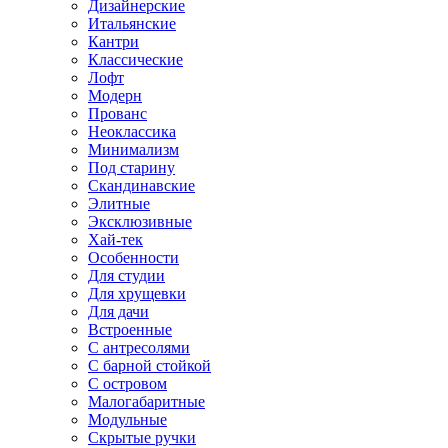
Дизайнерские
Итальянские
Кантри
Классические
Лофт
Модерн
Прованс
Неоклассика
Минимализм
Под старину
Скандинавские
Элитные
Эксклюзивные
Хай-тек
Особенности
Для студии
Для хрущевки
Для дачи
Встроенные
С антресолями
С барной стойкой
С островом
Малогабаритные
Модульные
Скрытые ручки