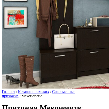
Главная
/
Каталог прихожих
/
Современные
прихожие
/ Меконопсис
Прихожая Меконопсис