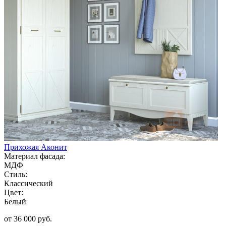
Прихожая Аконит
Материал фасада:
МДФ
Стиль:
Классический
Цвет:
Белый
от 36 000 руб.