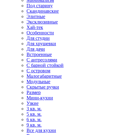
Минимализм
Под старину
Скандинавские
Элитные
Эксклюзивные
Хай-тек
Особенности
Для студии
Для хрущевки
Для дачи
Встроенные
С антресолями
С барной стойкой
С островом
Малогабаритные
Модульные
Скрытые ручки
Размер
Мини-кухни
Узкие
3 кв. м.
5 кв. м.
6 кв. м.
9 кв. м.
Все для кухни