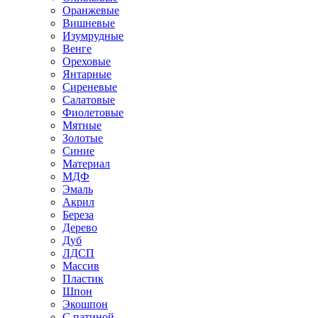
Оранжевые
Вишневые
Изумрудные
Венге
Ореховые
Янтарные
Сиреневые
Салатовые
Фиолетовые
Мятные
Золотые
Синие
Материал
МДФ
Эмаль
Акрил
Береза
Дерево
Дуб
ЛДСП
Массив
Пластик
Шпон
Экошпон
С патиной