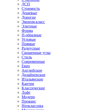
ДСП
Стоимость
Дешевые
Дорогие
Эконом-класс
Элитные
Форма
П-образные
Угловые
Прямые
Радиусные
Скошенные углы
Стиль
Современные
Евро
Английские
Дизайнерские
Итальянские
Кантри
Классические
Лофт
Модерн
Прованс
Неоклассика