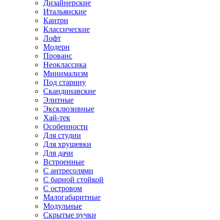
Дизайнерские
Итальянские
Кантри
Классические
Лофт
Модерн
Прованс
Неоклассика
Минимализм
Под старину
Скандинавские
Элитные
Эксклюзивные
Хай-тек
Особенности
Для студии
Для хрущевки
Для дачи
Встроенные
С антресолями
С барной стойкой
С островом
Малогабаритные
Модульные
Скрытые ручки