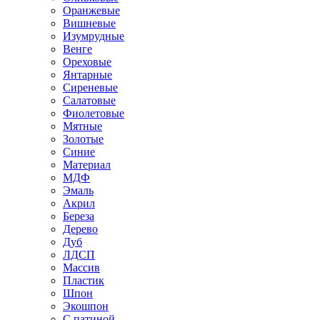
Оранжевые
Вишневые
Изумрудные
Венге
Ореховые
Янтарные
Сиреневые
Салатовые
Фиолетовые
Мятные
Золотые
Синие
Материал
МДФ
Эмаль
Акрил
Береза
Дерево
Дуб
ЛДСП
Массив
Пластик
Шпон
Экошпон
С патиной