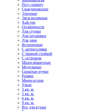
Минимализм
Под старину
Скандинавские
Элитные
Эксклюзивные
Хай-тек
Особенности
Для студии
Для хрущевки
Для дачи
Встроенные
С антресолями
С барной стойкой
С островом
Малогабаритные
Модульные
Скрытые ручки
Размер
Мини-кухни
Узкие
3 кв. м.
5 кв. м.
6 кв. м.
9 кв. м.
Все для кухни