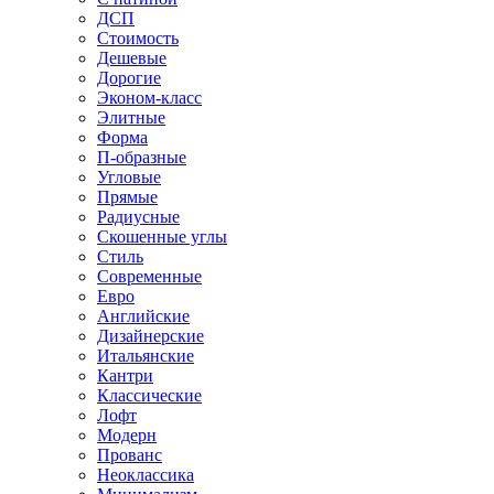
ДСП
Стоимость
Дешевые
Дорогие
Эконом-класс
Элитные
Форма
П-образные
Угловые
Прямые
Радиусные
Скошенные углы
Стиль
Современные
Евро
Английские
Дизайнерские
Итальянские
Кантри
Классические
Лофт
Модерн
Прованс
Неоклассика