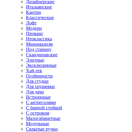
Дизайнерские
Итальянские
Кантри
Классические
Лофт
Модерн
Прованс
Неоклассика
Минимализм
Под старину
Скандинавские
Элитные
Эксклюзивные
Хай-тек
Особенности
Для студии
Для хрущевки
Для дачи
Встроенные
С антресолями
С барной стойкой
С островом
Малогабаритные
Модульные
Скрытые ручки