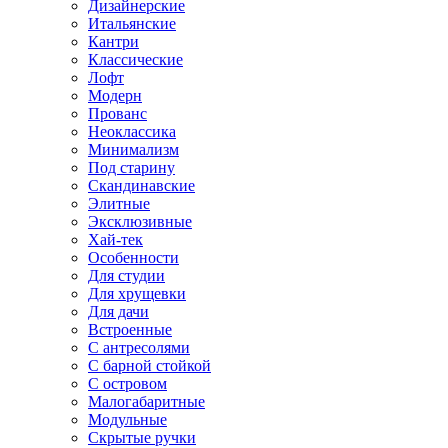
Дизайнерские
Итальянские
Кантри
Классические
Лофт
Модерн
Прованс
Неоклассика
Минимализм
Под старину
Скандинавские
Элитные
Эксклюзивные
Хай-тек
Особенности
Для студии
Для хрущевки
Для дачи
Встроенные
С антресолями
С барной стойкой
С островом
Малогабаритные
Модульные
Скрытые ручки