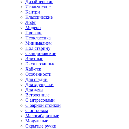
Дизайнерские
Итальянские
Кантри
Классические
Лофт
Модерн
Прованс
Неоклассика
Минимализм
Под старину
Скандинавские
Элитные
Эксклюзивные
Хай-тек
Особенности
Для студии
Для хрущевки
Для дачи
Встроенные
С антресолями
С барной стойкой
С островом
Малогабаритные
Модульные
Скрытые ручки