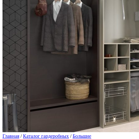
Главная
/
Каталог гардеробных
/
Большие