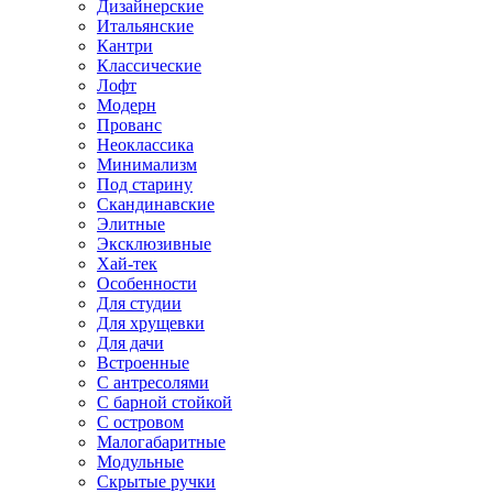
Дизайнерские
Итальянские
Кантри
Классические
Лофт
Модерн
Прованс
Неоклассика
Минимализм
Под старину
Скандинавские
Элитные
Эксклюзивные
Хай-тек
Особенности
Для студии
Для хрущевки
Для дачи
Встроенные
С антресолями
С барной стойкой
С островом
Малогабаритные
Модульные
Скрытые ручки