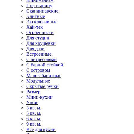
Минимализм
Под старину
Скандинавские
Элитные
Эксклюзивные
Хай-тек
Особенности
Для студии
Для хрущевки
Для дачи
Встроенные
С антресолями
С барной стойкой
С островом
Малогабаритные
Модульные
Скрытые ручки
Размер
Мини-кухни
Узкие
3 кв. м.
5 кв. м.
6 кв. м.
9 кв. м.
Все для кухни