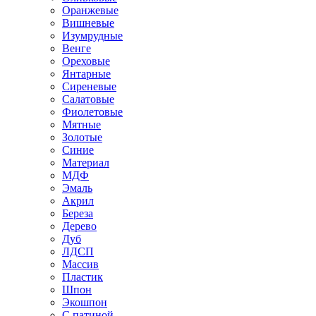
Оранжевые
Вишневые
Изумрудные
Венге
Ореховые
Янтарные
Сиреневые
Салатовые
Фиолетовые
Мятные
Золотые
Синие
Материал
МДФ
Эмаль
Акрил
Береза
Дерево
Дуб
ЛДСП
Массив
Пластик
Шпон
Экошпон
С патиной