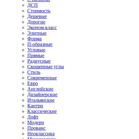
ДСП
Стоимость
Дешевые
Дорогие
Эконом-класс
Элитные
Форма
П-образные
Угловые
Прямые
Радиусные
Скошенные углы
Стиль
Современные
Евро
Английские
Дизайнерские
Итальянские
Кантри
Классические
Лофт
Модерн
Прованс
Неоклассика