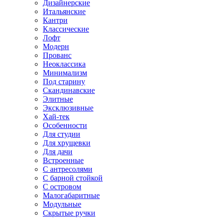
Дизайнерские
Итальянские
Кантри
Классические
Лофт
Модерн
Прованс
Неоклассика
Минимализм
Под старину
Скандинавские
Элитные
Эксклюзивные
Хай-тек
Особенности
Для студии
Для хрущевки
Для дачи
Встроенные
С антресолями
С барной стойкой
С островом
Малогабаритные
Модульные
Скрытые ручки