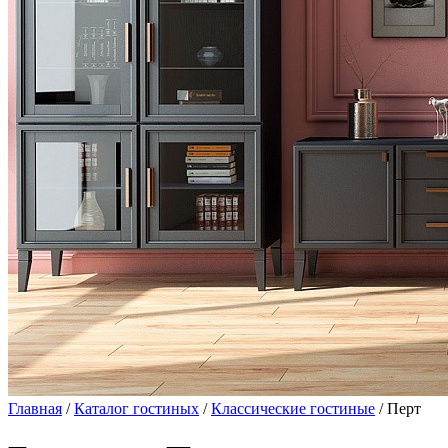
Главная
/
Каталог гостиных
/
Классические гостиные
/ Перт